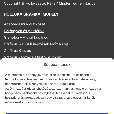
Copyright © Holló-Szabó Réka / Minden jog fenntartva.
HOLLÓKA GRAFIKAI MŰHELY
Adatvédelmi Nyilatkozat
Évkönyvek és portfóliók
Grafiblog – A grafikus blog
Grafikus & UX/UI Képzések Nyílt Napjai
Grafikus Képzés
Grafikus Képzés Hallgatói Munkák
Hollóka Grafikai Műhely
Sütibeállítások
Illusztráció Képzések
A felhasználói élmény javítása érdekében sütiket és hasonló
Illusztrációs management előadások
technológiákat használunk. Ezek segítségével tárolhatunk vagy
Mentoraink
hozzáférhetünk bizonyos eszközinformációkhoz.
Az Ön hozzájárulása lehetővé teszi számunkra, hogy elemezzük a
Online grafikus és UX/UI képzések
böngészési szokásokat és fejlesszük az oldal működését. A
Partnereink
hozzájárulás megtagadása vagy visszavonása egyes funkciók
működését korlátozhatja.
Prezentációs technikák grafikusoknak
Rajztechnikák titkai kurzus