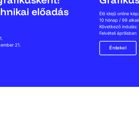
hnikai előadás
Élő idejű online ké
10 hónap / 99 alka
Következő indulás
Felvételi áprilisban
1.
tember 21.
Érdekel