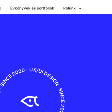
g
Évkönyvek és portfóliók
Rólunk
RAFIKA · SINCE 2020 · ILLUSZTRÁCIÓ · SINCE 2020 · UX/UI DESIGN ·