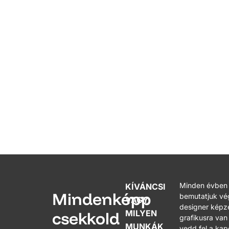
Minden évben 
KÍVÁNCSI
Mindenképp
bemutatjuk vé
VAGY
designer képzé
csekkold
MILYEN
grafikusra van
MUNKÁK
vedd fel a kap