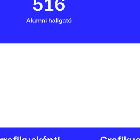
516
Alumni hallgató
grafikusként!
Grafiku