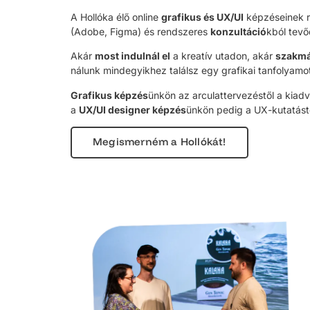
A Hollóka élő online
grafikus és UX/UI
képzéseinek 
(Adobe, Figma) és rendszeres
konzultáció
kból tevő
Akár
most indulnál el
a kreatív utadon, akár
szakmá
nálunk mindegyikhez találsz egy grafikai tanfolyamo
Grafikus képzés
ünkön az arculattervezéstől a kiad
a
UX/UI designer képzés
ünkön pedig a UX-kutatástó
Megismerném a Hollókát!