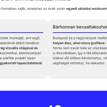
si formában zajlik, amelyhez az évek során
egyedi oktatási módszert
Bárhonnan becsatlakozhats
bbiek munkáját, ami segít,
Budapest és a nagyvárosok melle
eladatoknál eltérő témákon
helyen élsz, ahol nincs grafikus
rág vizuális világával és
forma nem zavar bele az utazásai
 kozmetikai, élelmiszeripari
a részvételben, így a téli időszak
 a sokféle projekt olyan
órákon élő időben kérdezhetsz, vi
gyakorlati tapasztalatával
segítséget kérhetsz, ha elakadsz.