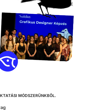
OKTATÁSI MÓDSZERÜNKBŐL.
yag