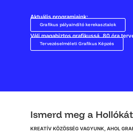
Aktuális programjaink:
Grafikus pályaindító kerekasztalok
Válj magabiztos grafikussá, 80 óra terv
Tervezéselméleti Grafikus Képzés
Ismerd meg a Hollókát
KREATÍV KÖZÖSSÉG VAGYUNK, AHOL GRAF