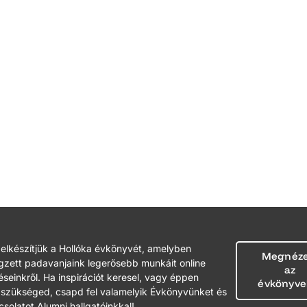
elkészítjük a Hollóka évkönyvét, amelyben
Megnéz
gzett padavanjaink legerősebb munkáit online
az
seinkről. Ha inspirációt keresel, vagy éppen
évkönyve
 szükséged, csapd fel valamelyik Évkönyvünket és
csolatot Alumni hallgatóinkkal!