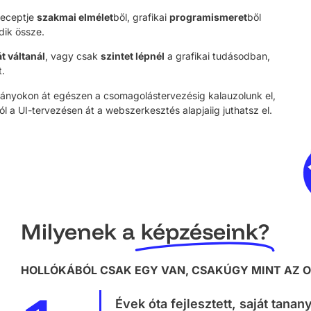
receptje
szakmai elmélet
ből, grafikai
programismeret
ből
dik össze.
t váltanál
, vagy csak
szintet lépnél
a grafikai tudásodban,
t.
ványokon át egészen a csomagolástervezésig kalauzolunk el,
l a UI-tervezésen át a webszerkesztés alapjaiig juthatsz el.
Milyenek a
képzéseink?
HOLLÓKÁBÓL CSAK EGY VAN, CSAKÚGY MINT AZ 
Évek óta fejlesztett, saját tanan