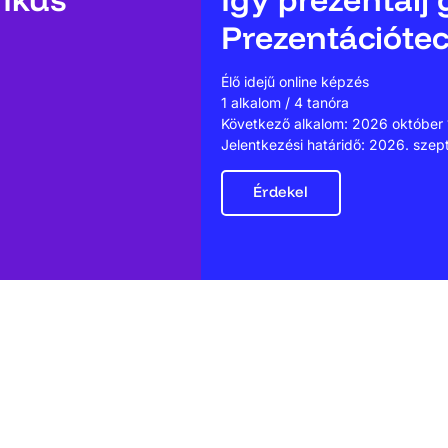
Prezentációtec
Élő idejű online képzés
1 alkalom / 4 tanóra
Következő alkalom: 2026 október 
Jelentkezési határidő: 2026. szep
Érdekel