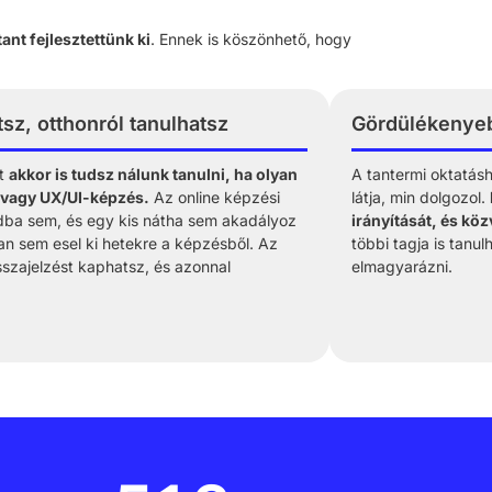
ant fejlesztettünk ki
. Ennek is köszönhető, hogy
z, otthonról tanulhatsz
Gördülékenyeb
tt
akkor is tudsz nálunk tanulni, ha olyan
A tantermi oktatá
- vagy UX/UI-képzés.
Az online képzési
látja, min dolgozol.
dba sem, és egy kis nátha sem akadályoz
irányítását, és kö
ban sem esel ki hetekre a képzésből. Az
többi tagja is tanu
sszajelzést kaphatsz, és azonnal
elmagyarázni.