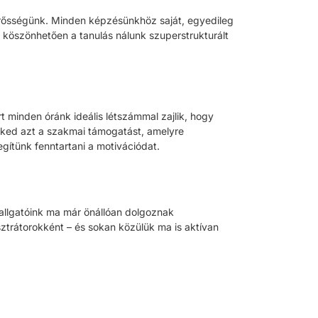
erősségünk. Minden képzésünkhöz saját, egyedileg
 köszönhetően a tanulás nálunk szuperstrukturált
t minden óránk ideális létszámmal zajlik, hogy
eked azt a szakmai támogatást, amelyre
gítünk fenntartani a motivációdat.
llgatóink ma már önállóan dolgoznak
sztrátorokként – és sokan közülük ma is aktívan