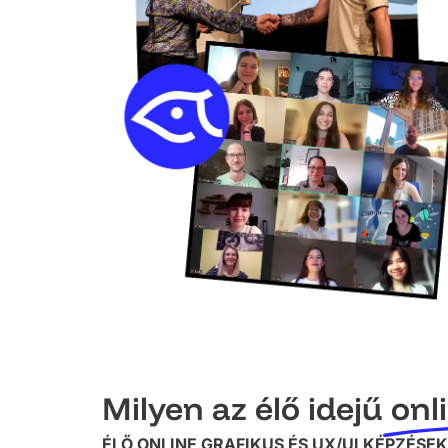
Milyen az élő idejű
onl
ÉLŐ ONLINE GRAFIKUS ÉS UX/UI KÉPZÉS