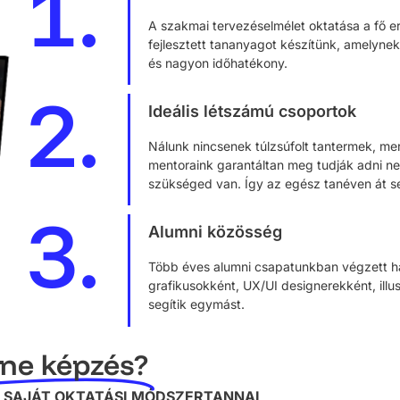
1.
A szakmai tervezéselmélet oktatása a fő 
fejlesztett tananyagot készítünk, amelynek
és nagyon időhatékony.
2.
Ideális létszámú csoportok
Nálunk nincsenek túlzsúfolt tantermek, mer
mentoraink garantáltan meg tudják adni n
szükséged van. Így az egész tanéven át se
3.
Alumni közösség
Több éves alumni csapatunkban végzett ha
grafikusokként, UX/UI designerekként, illu
segítik egymást.
ine képzés?
EK SAJÁT OKTATÁSI MÓDSZERTANNAL