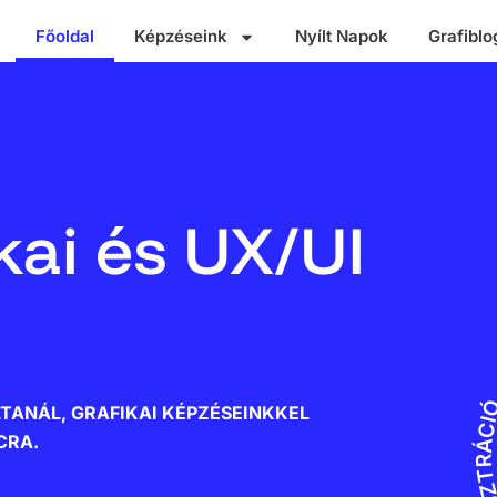
Főoldal
Képzéseink
Nyílt Napok
Grafiblo
kai és UX/UI
SINCE 2020 · G
TANÁL, GRAFIKAI KÉPZÉSEINKKEL
CRA.