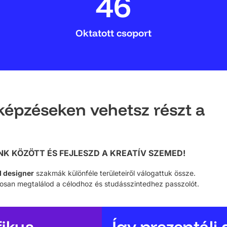
46
Oktatott csoport
 képzéseken vehetsz részt a
NK KÖZÖTT ÉS FEJLESZD A KREATÍV SZEMED!
UI designer
szakmák különféle területeiről válogattuk össze.
tosan megtalálod a célodhoz és studásszintedhez passzolót.
fikus
Így prezentálj 