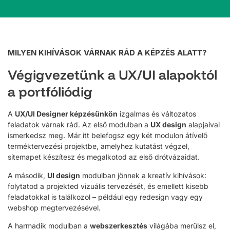
MILYEN KIHÍVÁSOK VÁRNAK RÁD A KÉPZÉS ALATT?
Végigvezetünk a UX/UI alapoktól
a portfóliódig
A
UX/UI Designer képzésünkön
izgalmas és változatos
feladatok várnak rád. Az első modulban a
UX design
alapjaival
ismerkedsz meg. Már itt belefogsz egy két modulon átívelő
terméktervezési projektbe, amelyhez kutatást végzel,
sitemapet készítesz és megalkotod az első drótvázaidat.
A második,
UI design
modulban jönnek a kreatív kihívások:
folytatod a projekted vizuális tervezését, és emellett kisebb
feladatokkal is találkozol – például egy redesign vagy egy
webshop megtervezésével.
A harmadik modulban a
webszerkesztés
világába merülsz el,