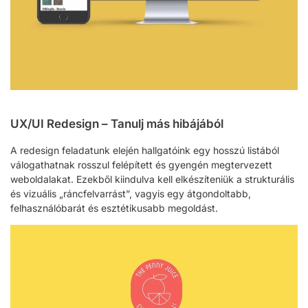
UX/UI Redesign – Tanulj más hibájából
A redesign feladatunk elején hallgatóink egy hosszú listából
válogathatnak rosszul felépített és gyengén megtervezett
weboldalakat. Ezekből kiindulva kell elkészíteniük a strukturális
és vizuális „ráncfelvarrást”, vagyis egy átgondoltabb,
felhasználóbarát és esztétikusabb megoldást.