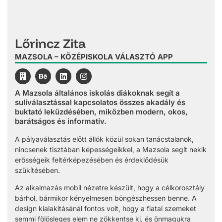
Lőrincz Zita
MAZSOLA – KÖZÉPISKOLA VÁLASZTÓ APP
A Mazsola általános iskolás diákoknak segít a
suliválasztással kapcsolatos összes akadály és
buktató leküzdésében, miközben modern, okos,
barátságos és informatív.
A pályaválasztás előtt állók közül sokan tanácstalanok,
nincsenek tisztában képességeikkel, a Mazsola segít nekik
erősségeik feltérképezésében és érdeklődésük
szűkítésében.
Az alkalmazás mobil nézetre készült, hogy a célkorosztály
bárhol, bármikor kényelmesen böngészhessen benne. A
design kialakításánál fontos volt, hogy a fiatal szemeket
semmi fölösleges elem ne zökkentse ki, és önmagukra