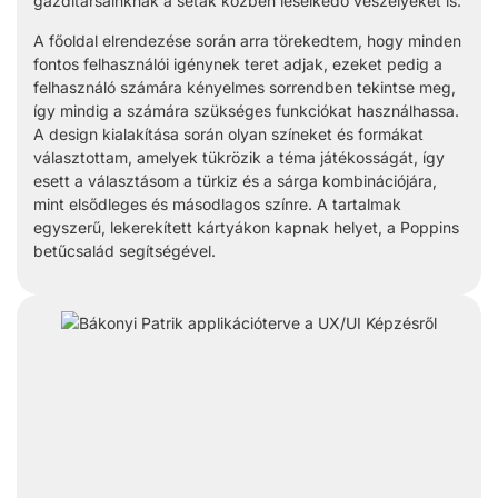
gazditársainknak a séták közben leselkedő veszélyeket is.
A főoldal elrendezése során arra törekedtem, hogy minden
fontos felhasználói igénynek teret adjak, ezeket pedig a
felhasználó számára kényelmes sorrendben tekintse meg,
így mindig a számára szükséges funkciókat használhassa.
A design kialakítása során olyan színeket és formákat
választottam, amelyek tükrözik a téma játékosságát, így
esett a választásom a türkiz és a sárga kombinációjára,
mint elsődleges és másodlagos színre. A tartalmak
egyszerű, lekerekített kártyákon kapnak helyet, a Poppins
betűcsalád segítségével.