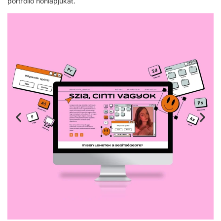
portfólió honlapjukat.