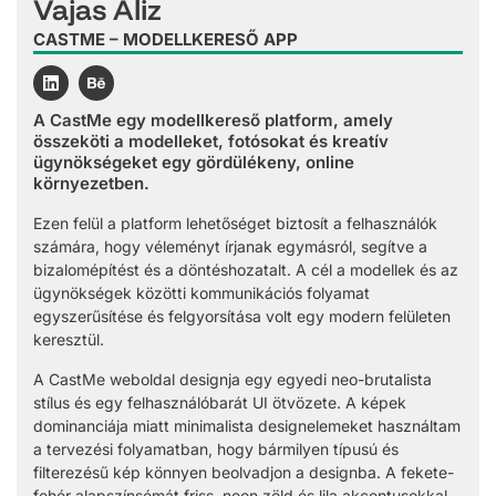
Vajas Aliz
CASTME – MODELLKERESŐ APP
A CastMe egy modellkereső platform, amely
összeköti a modelleket, fotósokat és kreatív
ügynökségeket egy gördülékeny, online
környezetben.
Ezen felül a platform lehetőséget biztosít a felhasználók
számára, hogy véleményt írjanak egymásról, segítve a
bizalomépítést és a döntéshozatalt. A cél a modellek és az
ügynökségek közötti kommunikációs folyamat
egyszerűsítése és felgyorsítása volt egy modern felületen
keresztül.
A CastMe weboldal designja egy egyedi neo-brutalista
stílus és egy felhasználóbarát UI ötvözete. A képek
dominanciája miatt minimalista designelemeket használtam
a tervezési folyamatban, hogy bármilyen típusú és
filterezésű kép könnyen beolvadjon a designba. A fekete-
fehér alapszínsémát friss, neon zöld és lila akcentusokkal