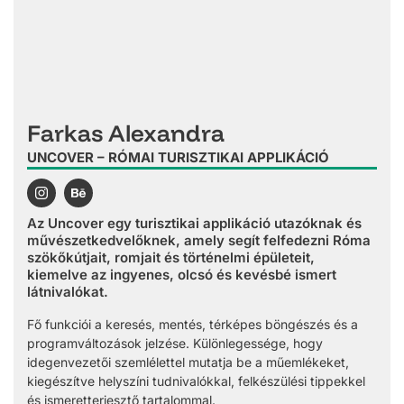
Farkas Alexandra
UNCOVER – RÓMAI TURISZTIKAI APPLIKÁCIÓ
Az Uncover egy turisztikai applikáció utazóknak és
művészetkedvelőknek, amely segít felfedezni Róma
szökőkútjait, romjait és történelmi épületeit,
kiemelve az ingyenes, olcsó és kevésbé ismert
látnivalókat.
Fő funkciói a keresés, mentés, térképes böngészés és a
programváltozások jelzése. Különlegessége, hogy
idegenvezetői szemlélettel mutatja be a műemlékeket,
kiegészítve helyszíni tudnivalókkal, felkészülési tippekkel
és ismeretterjesztő tartalommal.