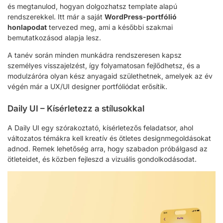
és megtanulod, hogyan dolgozhatsz template alapú
rendszerekkel. Itt már a saját
WordPress-portfólió
honlapodat
tervezed meg, ami a későbbi szakmai
bemutatkozásod alapja lesz.
A tanév során minden munkádra rendszeresen kapsz
személyes visszajelzést, így folyamatosan fejlődhetsz, és a
modulzáróra olyan kész anyagaid születhetnek, amelyek az év
végén már a UX/UI designer portfóliódat erősítik.
Daily UI – Kísérletezz a stílusokkal
A Daily UI egy szórakoztató, kísérletezős feladatsor, ahol
változatos témákra kell kreatív és ötletes designmegoldásokat
adnod. Remek lehetőség arra, hogy szabadon próbálgasd az
ötleteidet, és közben fejleszd a vizuális gondolkodásodat.