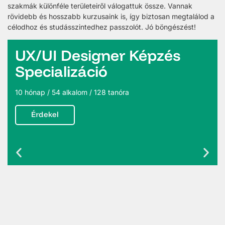
szakmák különféle területeiről válogattuk össze. Vannak
rövidebb és hosszabb kurzusaink is, így biztosan megtalálod a
célodhoz és studásszintedhez passzolót. Jó böngészést!
UI Designer Képzés
Ceru
cializáció
Rajz
p / 54 alkalom / 128 tanóra
4 hét / 4
dekel
Érd