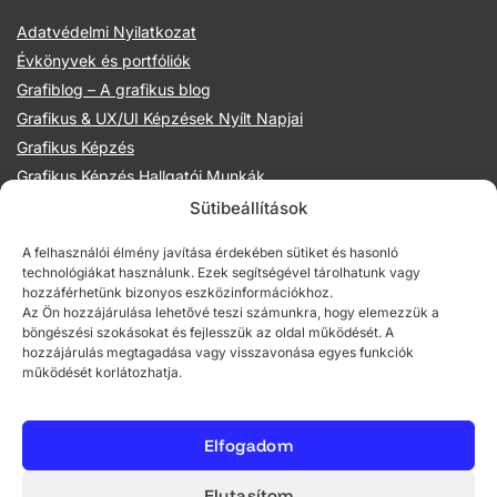
Adatvédelmi Nyilatkozat
Évkönyvek és portfóliók
Grafiblog – A grafikus blog
Grafikus & UX/UI Képzések Nyílt Napjai
Grafikus Képzés
Grafikus Képzés Hallgatói Munkák
Hollóka Grafikai Műhely
Sütibeállítások
Illusztráció Képzések
A felhasználói élmény javítása érdekében sütiket és hasonló
Illusztrációs management előadások
technológiákat használunk. Ezek segítségével tárolhatunk vagy
Mentoraink
hozzáférhetünk bizonyos eszközinformációkhoz.
Az Ön hozzájárulása lehetővé teszi számunkra, hogy elemezzük a
Online grafikus és UX/UI képzések
böngészési szokásokat és fejlesszük az oldal működését. A
Partnereink
hozzájárulás megtagadása vagy visszavonása egyes funkciók
működését korlátozhatja.
Prezentációs technikák grafikusoknak
Rajztechnikák titkai kurzus
Rólunk
Elfogadom
Szerződési feltételek
Tervezéselméleti Grafikus Képzés
Elutasítom