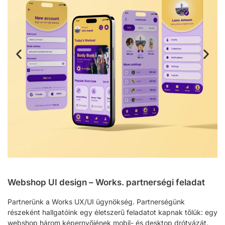
Webshop UI design – Works. partnerségi feladat
Partnerünk a Works UX/UI ügynökség. Partnerségünk
részeként hallgatóink egy életszerű feladatot kapnak tőlük: egy
webshop három képernyőjének mobil- és desktop drótvázát.