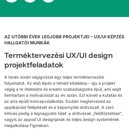
AZ UTÓBBI ÉVEK LEGJOBB PROJEKTJEI – UX/UI KÉPZÉS
HALLGATÓI MUNKÁK
Terméktervezési UX/UI design
projektfeladatok
A tanév során végigviszel egy teljes terméktervezési
folyamatot. Az első lépés a témád kitalálása – így a projekt
végig a te ötleteidre és kreatív szabadságodra épül, ami segít
fenntartani a motivációdat az év során. Ezt követi a kutatás és
az arra épülő koncepcióalkotás. Ezután megtervezed az
applikációd felépítését és a képernyőid drótvázait. A záró
kihívás pedig a legnagyobb falat: a drótvázak „felöltöztetése”,
vagyis az appod UI designjának és teljes design systemének
megalkotása Figmában.