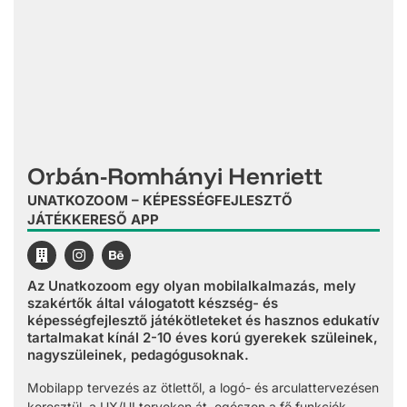
Orbán-Romhányi Henriett
UNATKOZOOM – KÉPESSÉGFEJLESZTŐ
JÁTÉKKERESŐ APP
Az Unatkozoom egy olyan mobilalkalmazás, mely
szakértők által válogatott készség- és
képességfejlesztő játékötleteket és hasznos edukatív
tartalmakat kínál 2-10 éves korú gyerekek szüleinek,
nagyszüleinek, pedagógusoknak.
Mobilapp tervezés az ötlettől, a logó- és arculattervezésen
keresztül, a UX/UI terveken át, egészen a fő funkciók