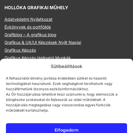
HOLLÓKA GRAFIKAI MŰHELY
Adatvédelmi Nyilatkozat
Évkönyvek és portfóliók
Grafiblog – A grafikus blog
Grafikus & UX/UI Képzések Nyílt Napjai
Grafikus Képzés
Grafikus Képzés Hallgatói Munkák
Hollóka Grafikai Műhely
Sütibeállítások
Illusztráció Képzések
A felhasználói élmény javítása érdekében sütiket és hasonló
Illusztrációs management előadások
technológiákat használunk. Ezek segítségével tárolhatunk vagy
Mentoraink
hozzáférhetünk bizonyos eszközinformációkhoz.
Az Ön hozzájárulása lehetővé teszi számunkra, hogy elemezzük a
Online grafikus és UX/UI képzések
böngészési szokásokat és fejlesszük az oldal működését. A
Partnereink
hozzájárulás megtagadása vagy visszavonása egyes funkciók
működését korlátozhatja.
Prezentációs technikák grafikusoknak
Rajztechnikák titkai kurzus
Rólunk
Elfogadom