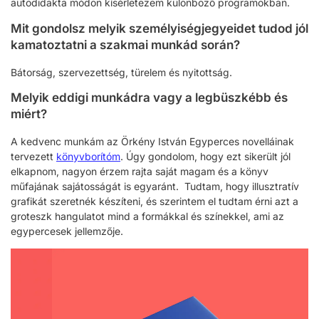
autodidakta módon kísérletezem különböző programokban.
Mit gondolsz melyik személyiségjegyeidet tudod jól
kamatoztatni a szakmai munkád során?
Bátorság, szervezettség, türelem és nyitottság.
Melyik eddigi munkádra vagy a legbüszkébb és
miért?
A kedvenc munkám az Örkény István Egyperces novelláinak
tervezett
könyvborítóm
. Úgy gondolom, hogy ezt sikerült jól
elkapnom, nagyon érzem rajta saját magam és a könyv
műfajának sajátosságát is egyaránt. Tudtam, hogy illusztratív
grafikát szeretnék készíteni, és szerintem el tudtam érni azt a
groteszk hangulatot mind a formákkal és színekkel, ami az
egypercesek jellemzője.