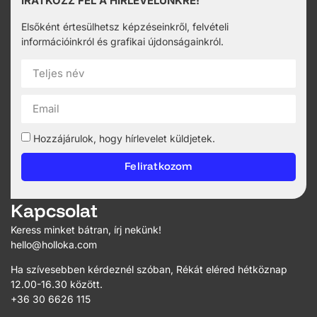
IRATKOZZ FEL A HÍRLEVELÜNKRE!
Elsőként értesülhetsz képzéseinkről, felvételi
információinkról és grafikai újdonságainkról.
Hozzájárulok, hogy hírlevelet küldjetek.
Feliratkozom
Kapcsolat
Keress minket bátran, írj nekünk!
hello@holloka.com
Ha szívesebben kérdeznél szóban, Rékát eléred hétköznap
12.00-16.30 között.
+36 30 6626 115