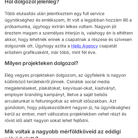
Hol dolgozol jelenleg?
Több elutasítás után jelentkeztem egy full service
ügynökséghez és emlékszem, itt volt a legjobban hozzám illő a
próbamunka, úgyhogy extrán lelkes voltam. Nagyon jól
éreztem magam a személyes interjún is, valahogy én is elhittem
akkor, hogy lehetnék ennek a csapatnak a részese és szívesen
dolgoznék ott. Úgyhogy azóta a
Hello Agency
csapatát
erősítem grafikusként, már több, mint fél éve.
Milyen projekteken dolgozol?
Elég vegyes projekteken dolgozom, az ügyfeleink is nagyon
különböző területekről jönnek. Csinálok social media
megjelenéseket, plakátokat, keyvisual-okat, kiadványt,
employer branding kampányt, illetve a saját belsős
arculatunkat is feltuningoltuk az elmúlt időszakban. Azt
gondolom, hogy pályakezdőként nagyon jó, ha ügynökséghez
kerül az ember, mert változatos projektekben vehet részt és
rövid idő alatt nagyon sokat lehet fejlődni.
Mik voltak a nagyobb mérföldköveid az eddigi