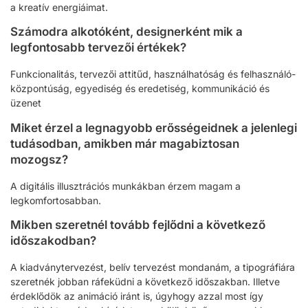
a kreatív energiáimat.
Számodra alkotóként, designerként mik a
legfontosabb tervezői értékek?
Funkcionalitás, tervezői attitűd, használhatóság és felhasználó-
központúság, egyediség és eredetiség, kommunikáció és
üzenet
Miket érzel a legnagyobb erősségeidnek a jelenlegi
tudásodban, amikben már magabiztosan
mozogsz?
A digitális illusztrációs munkákban érzem magam a
legkomfortosabban.
Mikben szeretnél tovább fejlődni a következő
időszakodban?
A kiadványtervezést, belív tervezést mondanám, a tipográfiára
szeretnék jobban ráfeküdni a következő időszakban. Illetve
érdeklődök az animáció iránt is, úgyhogy azzal most így