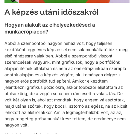
A képzés utáni időszakról
Hogyan alakult az elhelyezkedésed a
munkaerőpiacon?
Abból a szempontból nagyon nehéz volt, hogy teljesen
kezdőként, egy éves képzéssel nem sok munkáltató bízik meg
első ránézésre valakiben. Abból a szempontból viszont
szerencsések vagyunk, mint grafikusok, hogy a portfóliónk
alapján ítélnek általában és nem az önéletrajzunkban szereplő
adatok alapján és a képzés végére, aki keményen dolgozik
nagyon erős portfóliót tud építeni. Amikor elkezdtem
jelentkezni grafikus pozíciókra, akkor többször eljutottam az
utolsó körig, de a végén soha nem rám esett a választás. De
volt két olyan is, ahol azt mondták, hogy engem választottak,
majd utána szóltak, hogy bocsi, sztornó az egész, na az kicsit
lehozott az életről akkor. Ami a legmegterhelőbb volt, az az,
hogy rengeteg próbamunkát készítettem, de eredménye nem
nagyon volt.