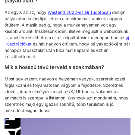
pályád alatt ?
Az egyik az az, hogy
Westend 2022-es Élj Tudatosan
design
pályázaton különdíjas lettem a munkámmal, aminek nagyon
örültem. A másik pedig, hogy a munkahelyemen volt egy
kisebb arculati frissítésünk idén, illetve megújult a weboldalunk
is, ahol én készíthettem el a szolgáltatásink menüpontban az
új
illusztrációkat
és hát nagyon örültem, hogy pályakezdőként pár
hónapos tapasztalat után bizalmat kaptam és ezt én
készíthettem el.
Mik a hosszú távú terveid a szakmában?
Most úgy érzem, nagyon a helyemen vagyok, szeretek ezzel
foglalkozni és folyamatosan vágyom a fejlődésre. Szeretnék
idővel jobban elmélyülni majd a UX/ UI-ban is, valamint az
animáció is szerepel a listámon, úgyhogy azt mondanám, hogy
szeretnék majd egy igazán sokrétű, több területen is jól
működő designer lenni.