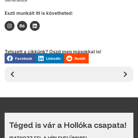
Eszti munkáit itt is követheted:
Tetszett a cikkünk? Oszd meg másokkal is!
Facebook
LinkedIn
Reddit
Téged is vár a Hollóka csapata!