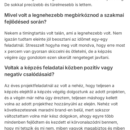
De sokkal precízebb és türelmesebb is lettem.
Mivel volt a legnehezebb megbirkóznod a szakmai
fejlődésed során?
Nekem a timingtartás volt talán, ami a legnehezebb volt. Nem
igazán tudtam eleinte jól beosztani az időmet egy-egy
feladatnál. Stresszelt hogyha meg volt mondva, hogy erre most
x percem van gyorsan skiccelni és ötletelni, de a képzés
végére úgy gondolom ezen sikerült rengeteget javítani.
Voltak a képzés feladatai közben pozitív vagy
negatív csalódásaid?
Az éves projektfeladatnál az volt a nehéz, hogy teljesen a
képzés elejétől a képzés végéig dolgoztunk az adott projekten,
és a végén már néha úgy éreztem, teljesen máshogy kellett
volna az adott projekthez hozzányúlni az elején. Nehéz volt
következetesnek maradni brand-en belül, mert sokszor
változtattam volna már kész dolgokon, ahogy egyre több
mindenben fejlődtem és kezdett el körvonalazódni bennem,
hogy mi tetszik és mi nem, miben vagyok magabiztos és miben