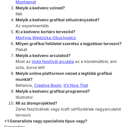
Montserrat
Melyik a kedvenc színed?
Kék
Melyik a kedvenc grafikai stílusirányzatod?
Az experimentális
Ki a kedvenc kortárs terveződ?
Martyna Wędzicka-Obuchowicz
Milyen grafikai felületet szeretsz a legjobban tervezni?
Plakát
Melyik a kedvenc arculatod?
Most az
Inota fesztivál arculata
az a közelmúltból, ami
azta, durva lett!
Melyik online platformon nézed a legtöbb grafikai
munkát?
Behance,
Creative Boom
,
It’s Nice That
Melyik a kedvenc grafikai programod?
Illustrator
Mi az álomprojekted?
Zenei fesztiválnak vagy kraft sörfőzdének nagyarculatot
tervezni
+1 Generalista vagy specialista típus vagy?
Generalista