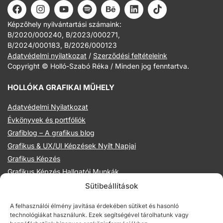
Képzőhely nyilvántartási számaink:
B/2020/000240, B/2023/000271,
B/2024/000183, B/2026/000123
Adatvédelmi nyilatkozat
/
Szerződési feltételeink
Copyright © Holló-Szabó Réka / Minden jog fenntartva.
HOLLÓKA GRAFIKAI MŰHELY
Adatvédelmi Nyilatkozat
Évkönyvek és portfóliók
Grafiblog – A grafikus blog
Grafikus & UX/UI Képzések Nyílt Napjai
Grafikus Képzés
Grafikus Képzés Hallgatói Munkák
Hollóka Grafikai Műhely
Sütibeállítások
Illusztráció Képzések
A felhasználói élmény javítása érdekében sütiket és hasonló
Illusztrációs management előadások
technológiákat használunk. Ezek segítségével tárolhatunk vagy