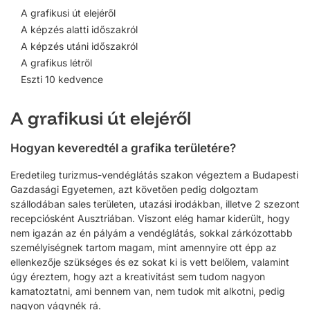
A grafikusi út elejéről
A képzés alatti időszakról
A képzés utáni időszakról
A grafikus létről
Eszti 10 kedvence
A grafikusi út elejéről
Hogyan keveredtél a grafika területére?
Eredetileg turizmus-vendéglátás szakon végeztem a Budapesti
Gazdasági Egyetemen, azt követően pedig dolgoztam
szállodában sales területen, utazási irodákban, illetve 2 szezont
recepciósként Ausztriában. Viszont elég hamar kiderült, hogy
nem igazán az én pályám a vendéglátás, sokkal zárkózottabb
személyiségnek tartom magam, mint amennyire ott épp az
ellenkezője szükséges és ez sokat ki is vett belőlem, valamint
úgy éreztem, hogy azt a kreativitást sem tudom nagyon
kamatoztatni, ami bennem van, nem tudok mit alkotni, pedig
nagyon vágynék rá.