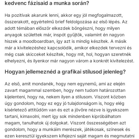
kedvenc fázisaid a munka során?
Ha pozitívak akarunk lenni, akkor egy jól megfogalmazott,
összerakott, egyértelmű brief feldolgozása az első lépés. Az
adott témában először elkezdek böngészni, hogy milyen
anyagok születtek már, inspót gyűjtök, valamint én nagyon
hiszek a moodboardban, így azt is mindig készítek. A másik
már a kivitelezéshez kapcsolódik, amikor elkezdek tervezni és
még csak skicceket készítek, hogy mit, hol, hogyan szeretnék
elhelyezni, és ilyenkor már nagyon várom a konkrét kivitelezést.
Hogyan jellemeznéd a grafikai stílusod jelenleg?
Az első, amit mondanék, hogy nem egynemű, ami az elején
zavart magammal szemben, hogy nem tudom határozottan
kijelenteni, hogy na, nekem ilyen a stílusom. Viszont közben
úgy gondolom, hogy ez egy jó tulajdonságom is, hogy elég
kísérletező attitűdöm van és ezt a jövőre nézve is igyekszem
tartani, kimaxolni, mert így sok mindenben kipróbálhatom
magam, tanulhatok új dolgokat. Viszont összességében azt
gondolom, hogy a munkáim merészek, játékosak, színesek és
ezen keresztül igyekszem kifejezni saját magam és megmutatni