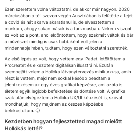
Ezen szerettem volna változtatni, de akkor már nagyon. 2020
márciusában a téli szezon végén Ausztriában is felütötte a fejét
a covid és hát akarva akaratlanul is, de elvesztettem a
munkám, ahogy sokan mások is a turizmusban. Nekem viszont
ez volt az a pont, ahol eldöntöttem, hogy szakmát váltok és bár
a művészet mindig is csak hobbiként volt jelen a
mindennapjaimban, tudtam, hogy ezen változtatni szeretnék.
Az első lépés az volt, hogy vettem egy iPadet, letöltöttem a
Procreatet és elkezdtem digitálisan illusztrálni. Ezután
szembejött velem a Hollóka látványtervezés minikurzusa, amin
részt is vettem, majd nem sokkal később beadtam a
jelentkezésem az egy éves grafikai képzésre, ami azóta is
életem egyik legjobb befektetése és döntése volt. A grafika
szak után elvégeztem a Hollóka UX/UI képzését is, szóval
mondhatjuk, hogy majdnem az összes képzésbe
belekóstoltam. 🙂
Kezdetben hogyan fejlesztetted magad mielőtt
Hollókás lettél?